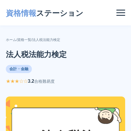
資格情報
ステーション
ホーム
/
資格一覧
/
法人税法能力検定
法人税法能力検定
会計・金融
★★★☆☆
3.2
合格難易度